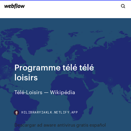
Programme télé télé
loisirs
Télé-Loisirs — Wikipédia
HILIBRARYIAKLK.NETLIFY.APP
Descargar ad aware antivirus gratis español