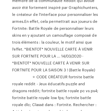
membre de la communauté Reddit qui avoue
avoir été fortement inspiré par Graphichunters,
le créateur de l'interface pour personnaliser les
armes.En effet, cela permettrait aux joueurs de
Fortnite: Battle Royale de personnaliser leurs
skins en y ajoutant un camouflage composé de
trois éléments : la couleur, le motif ainsi que
l'effet. *BIENTOT* NOUVELLE CARTE À VENIR
SUR FORTNITE POUR LA ... 14/03/2020 ·
*BIENTOT* NOUVELLE CARTE À VENIR SUR
FORTNITE POUR LA SAISON 3 ! (Battle Royale) ️ ️ ️
️ ️ ️ ️ ️ ️ ️ ️ ️ ️ ️ ️ ️ ️ ️ ️ ️ ️ ️ ️ ⭐️ CODE CRÉATEUR fortnite battle
royale reddit - Jeux éducatifs puzzle and
dragons reddit; fortnite battle royale pc vs ps4;
fortnite battle royale low fps; fortnite battle
royale dlc; Classé dans : Fortnite. Rechercher :